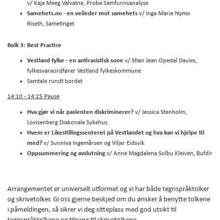
v/ Kaja Meeg Valvatne, Proba Samfunnsanalyse
Samehets.no - en veileder mot samehets
v/ Inga Marie Nymo
Riseth, Sametinget
Bolk 3: Best Practice
Vestland
fylke - en antirasistisk sone
v/ Stian Jean Opedal Davies,
fylkesvaraordfører Vestland fylkeskommune
Samtale rundt bordet
14:10 - 14:25 Pause
Hva gjør vi når pasienten diskriminerer?
v/ Jessica Stenholm,
Lovisenberg Diakonale Sykehus
Hvem er Likestillingssenteret på Vestlandet
og hva kan vi hjelpe til
med?
v/ Sunniva Ingemårsen og Viljar Eidsvik
Oppsummering og avslutning
v/ Anne Magdalena Solbu Kleiven, Bufdir
Arrangementet er universelt utformet og vi har både tegnspråktolker
og skrivetolker. Gi oss gjerne beskjed om du ønsker å benytte tolkene
i påmeldingen, så sikrer vi deg sitteplass med god utsikt til