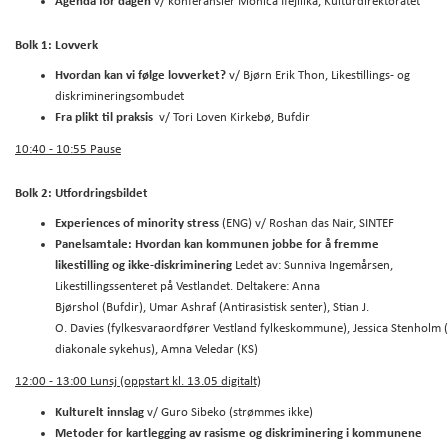
Agenda for dagen
v/ konferansier Monica Ifejilika, Kulturdirektoratet
Bolk 1: Lovverk
Hvordan kan vi følge lovverket?
v/ Bjørn Erik Thon, Likestillings- og
diskrimineringsombudet
Fra plikt til praksis
v/ Tori Loven Kirkebø, Bufdir
10:40 - 10:55 Pause
Bolk 2: Utfordringsbildet
Experiences of minority stress
(ENG) v/ Roshan das Nair, SINTEF
Panelsamtale: Hvordan kan kommunen jobbe for å fremme
likestilling og ikke-diskriminering
Ledet av: Sunniva Ingemårsen,
Likestillingssenteret på Vestlandet. Deltakere: Anna
Bjørshol (Bufdir), Umar Ashraf (Antirasistisk senter), Stian J.
O. Davies (fylkesvaraordfører Vestland fylkeskommune), Jessica Stenholm 
diakonale sykehus), Amna Veledar (KS)
12:00 - 13:00 Lunsj (oppstart kl. 13.05 digitalt)
Kulturelt innslag
v/ Guro Sibeko (strømmes ikke)
Metoder for kartlegging av rasisme og diskriminering i kommunene