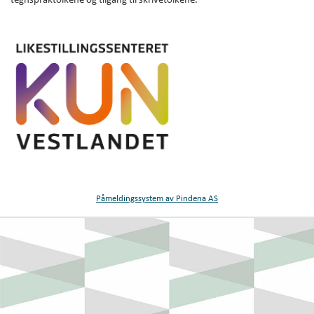
tegnspråktolkene og tilgang til skrivetolkene.
Påmeldingssystem av Pindena AS